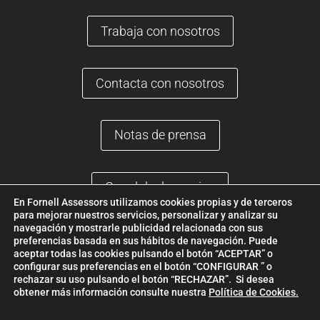
Trabaja con nosotros
Contacta con nosotros
Notas de prensa
Canal de denuncias
En Fornell Assessors utilizamos cookies propias y de terceros
para mejorar nuestros servicios, personalizar y analizar su
Plaça Joan Serrats, 4, 08760 Martorell, Barcelona |
(+34) 937 736
navegación y mostrarle publicidad relacionada con sus
preferencias basada en sus hábitos de navegación. Puede
760
|
fornell@fornellassessors.es
aceptar todas las cookies pulsando el botón “ACEPTAR” o
configurar sus preferencias en el botón “CONFIGURAR ” o
© 2022 FORNELL |
Aviso Legal
|
Política de Privacidad
|
Politica de
rechazar su uso pulsando el botón “RECHAZAR”. Si desea
Cookies
|
Política de Canal de Denuncias
|
Desarrollo ETL Digital
obtener más información consulte nuestra
Política de Cookies.