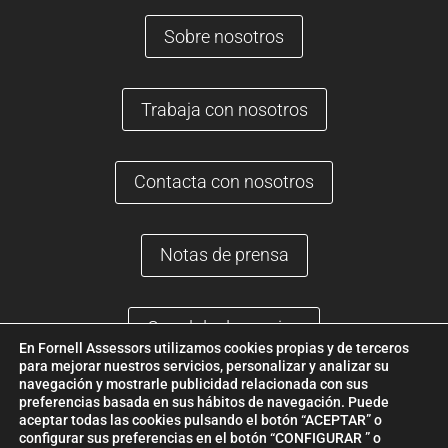
Sobre nosotros
Trabaja con nosotros
Contacta con nosotros
Notas de prensa
Canal de denuncias
En Fornell Assessors utilizamos cookies propias y de terceros
para mejorar nuestros servicios, personalizar y analizar su
Plaça Joan Serrats, 4, 08760 Martorell, Barcelona |
(+34) 937 736
navegación y mostrarle publicidad relacionada con sus
preferencias basada en sus hábitos de navegación. Puede
760
|
fornell@fornellassessors.es
aceptar todas las cookies pulsando el botón “ACEPTAR” o
configurar sus preferencias en el botón “CONFIGURAR ” o