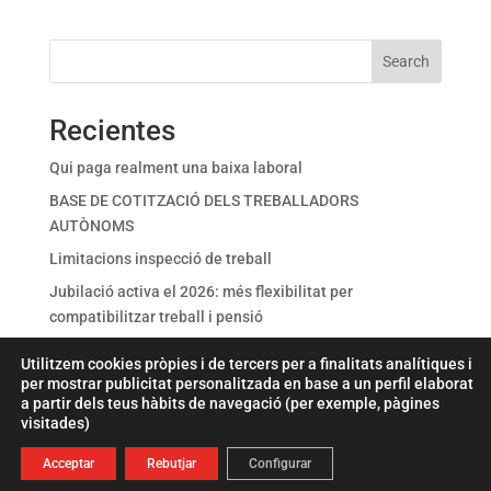
Search
Recientes
Qui paga realment una baixa laboral
BASE DE COTITZACIÓ DELS TREBALLADORS
AUTÒNOMS
Limitacions inspecció de treball
Jubilació activa el 2026: més flexibilitat per
compatibilitzar treball i pensió
TEMPERATURES EXTREMES I PREVENCIÓ DE RISCOS
Utilitzem cookies pròpies i de tercers per a finalitats analítiques i
LABORALS AUGMENTA EL CONTROL DE LA INSPECCIÓ
per mostrar publicitat personalitzada en base a un perfil elaborat
DE TREBALL
a partir dels teus hàbits de navegació (per exemple, pàgines
visitades)
Acceptar
Rebutjar
Configurar