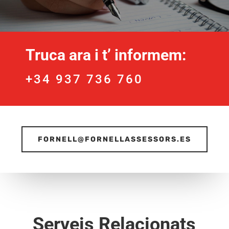
Truca ara i t’ informem:
+34 937 736 760
FORNELL@FORNELLASSESSORS.ES
Serveis Relacionats