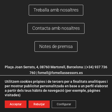
Treballa amb nosaltres
Contacta amb nosaltres
Notes de premsa
Plaça Joan Serrats, 4, 08760 Martorell, Barcelona |
(+34) 937 736
760
|
fornell@fornellassessors.es
Utilitzem cookies pròpies i de tercers per a finalitats analítiques i
© 2022 FORNELL |
Avís Legal
|
Política de Privacitat
|
Política de
per mostrar publicitat personalitzada en base a un perfil elaborat
a partir dels teus hàbits de navegació (per exemple, pàgines
Cookies
|
Desenvolupament web ETL Digital Services
visitades)
Acceptar
Rebutjar
Configurar