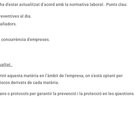
 ha d’estar actualitzat d’acord amb la normativa laboral. Punts clau:
eventives al dia.
balladors.
e concurrència d’empreses.
ualtat.
int aquesta matèria en l’àmbit de l’empresa, on s’està optant per
riscos derivats de cada matèria.
lans o protocols per garantir la prevenció i la protecció en les qüestions