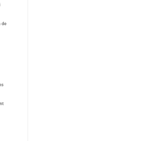
i
a de
ns
nt