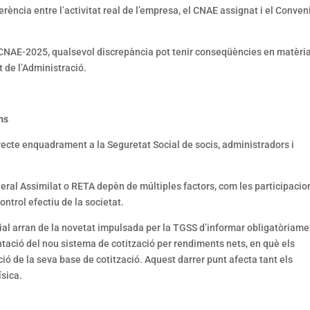
rència entre l’activitat real de l’empresa, el CNAE assignat i el Conven
 CNAE-2025, qualsevol discrepància pot tenir conseqüències en matèri
t de l’Administració.
ms
recte enquadrament a la Seguretat Social de socis, administradors i
ral Assimilat o RETA depèn de múltiples factors, com les participacio
control efectiu de la societat.
ial arran de la novetat impulsada per la TGSS d’informar obligatòriame
ntació del nou sistema de cotització per rendiments nets, en què els
ó de la seva base de cotització. Aquest darrer punt afecta tant els
sica.