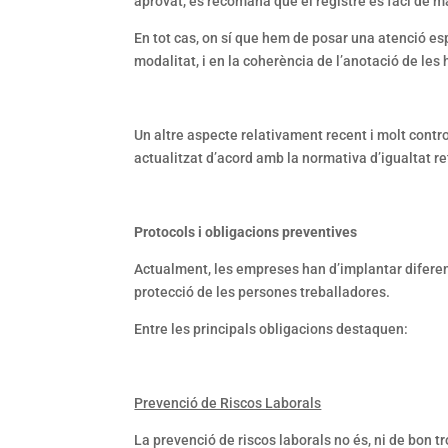
aprovat, es recomana que el registre es faci de m
En tot cas, on sí que hem de posar una atenció espe
modalitat, i en la coherència de l’anotació de les
Un altre aspecte relativament recent i molt contro
actualitzat d’acord amb la normativa d’igualtat re
Protocols i obligacions preventives
Actualment, les empreses han d’implantar diferents
protecció de les persones treballadores.
Entre les principals obligacions destaquen:
Prevenció de Riscos Laborals
La prevenció de riscos laborals no és, ni de bon t