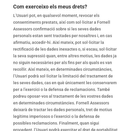
Com exerceixo els meus drets?
L’Usuari pot, en qualsevol moment, revocar els
consentiments prestats, així com sol·licitar a Fornell
Assessors confirmació sobre si les seves dades
personals estan sent tractades per nosaltres i, en cas
afirmatiu, accedir-hi. Així mateix, pot sol·licitar la
rectificació de les dades inexactes o, si escau, sol·licitar
la seva supressió quan, entre altres motius, les dades ja
no siguin necessàries per als fins per als quals es van
recollir. Així mateix, en determinades circumstàncies,
l’Usuari podrà sol·licitar la limitació del tractament de
les seves dades, cas en què únicament les conservarem
per a l’exercici o la defensa de reclamacions. També
podreu oposar-vos al tractament de les vostres dades
en determinades circumstàncies. Fornell Assessors
deixarà de tractar les dades personals, tret de motius
legítims imperiosos o l’exercici o la defensa de
possibles reclamacions. Finalment, quan sigui
procedent, l’Usuari podrà exercitar el dret de portabilitat