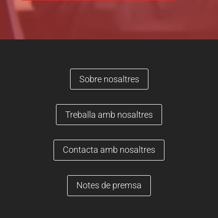
Sobre nosaltres
Treballa amb nosaltres
Contacta amb nosaltres
Notes de premsa