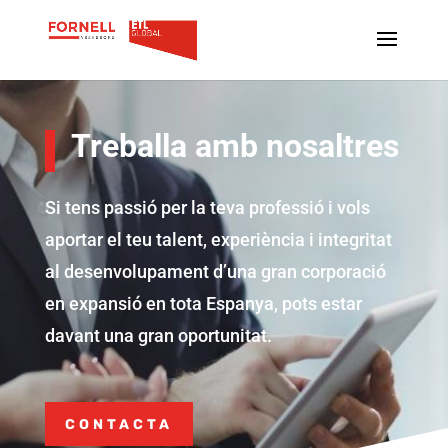
Treballa amb nosaltres
Si tens passió per la teva professió i vols
aportar el teu talent, experiència i integritat
al desenvolupament d’una gran corporació
en expansió en tota Espanya, pots estar
davant una gran oportunitat.
CONTACTA