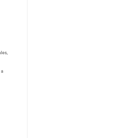
les,
 a