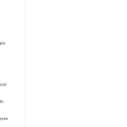
opio
cial
do
hayan