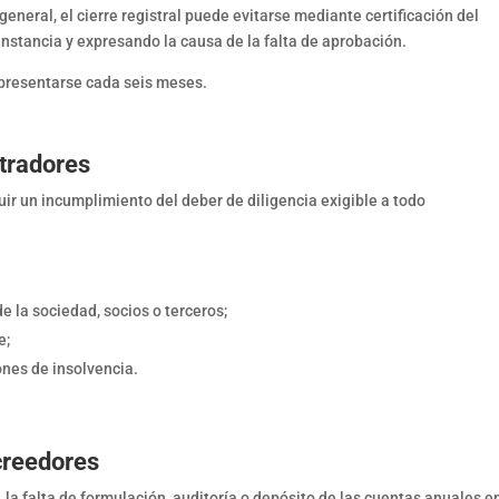
general, el cierre registral puede evitarse mediante certificación del
nstancia y expresando la causa de la falta de aprobación.
á presentarse cada seis meses.
tradores
uir un incumplimiento del deber de diligencia exigible a todo
e la sociedad, socios o terceros;
e;
ones de insolvencia.
creedores
la falta de formulación, auditoría o depósito de las cuentas anuales e