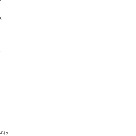
s.
.
AC) y